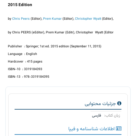
2015 Edition
by
Chris Peers
(Editor),
Prem Kumar
(Editor),
Christopher Wyatt
(Editor),
by Chris PEERS (eEditor), Prem Kumar (Editr), Christopher Wyatt (Editor
Publisher ‏ : ‎Springer; 1st ed. 2015 edition (September 11, 2015)
Language ‏ : ‎English
Hardcover ‏ : ‎415 pages
ISBN-10 ‏ : ‎3319184393
ISBN-13 ‏ : ‎978-3319184395
جزئیات محتوایی
زبان کتاب:
فارسی
اطلاعات شناسنامه و فیپا