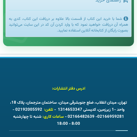
راهنمای خرید
شما با خرید این کتاب از قسمت بالا علاوه بر دریافت این کتاب، کدی به
همراه آن دریافت خواهید نمود که با وارد کردن آن کد در این سایت می‌توانید
بصورت رایگان از کتابخانه آنلاین استفاده نمایید.
درس دفتر انتشارات:
آ
تهران، میدان انقلاب، ضلع جنوبشرقی میدان، ساختمان مترجمان، پلاک 18،
واحد -1 زیرزمین، کدپستی 1314653347 -
تلفن:
02192005592 -
02166959281- 02166482639 -
ساعات کاری:
شنبه تا چهارشنبه
8:00 - 18:00