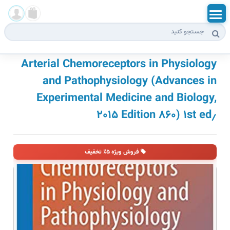
بخش آزمون ها
ورود
Arterial Chemoreceptors in Physiology
and Pathophysiology (Advances in
ثبت نام
Experimental Medicine and Biology,
۸۶۰) ۱st ed٫ ۲۰۱۵ Edition
فروش ویژه ۵٪ تخفیف