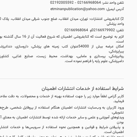
تلفن واحد نشر: 02166968064 - 02192005592
آدرس ایمیل:
etminanpublication@yahoo.com
2) کتابفروشی انتشارات: تهران، میدان انقلاب، ضلع جنوب شرقی میدان انقلاب، پلاک 20،
واحد پزشکی
تلفن: 02166979902و 02166968064
لازم به توضیح است که کتابفروشی اطمینان که شروع فعالیت آن از 16 سال گذشته بوده
است،
امکان عرضه بیش از 54000عنوان کتب زمینه های پزشکی، داروسازی، دندانپزشکی
پیراپزشکی،
روانپزشکی
، پرستاری و مامایی، بهداشت، محیط زیست،
صنایع غذایی، کشاورزی،
دامپزشکی، علوم پایه را فراهم نموده است.
شرایط استفاده از خدمات انتشارات اطمینان
کاربر گرامی لطفاً موارد زیر را جهت استفاده بهینه از خدمات و محصولات، به دقت ملاحظه
فرمایید.
ورود کاربران به وب‏‌سایت انتشارات اطمینان هنگام استفاده از پروفایل شخصی، طرح‏‌های
تشویقی،
ویدئوهای آموزشی و علمی و سایر خدمات ارائه شده توسط انتشارات اطمینان به معنای آگاه
بودن
و پذیرفتن شرایط و قوانین و همچنین نحوه استفاده از سرویس‌‏ها و خدمات انتشارات
اطمینان است.
توجه داشته باشید که ثبت سفارش نیز در هر زمان به معنی پذیرفتن کامل کلیه شرایط و