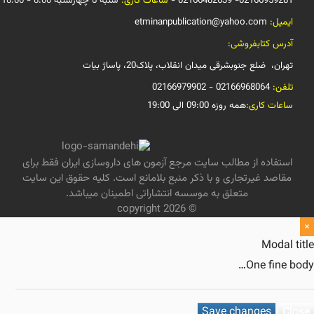
02166959281- 021664826
ساعات کاری:
شنبه تا چهارشنبه 8:00 - 18:00
میل:
etminanpublication@yahoo.com
رس کتابفروشی:
ان، ضلع جنوبشرقی میدان انقلاب، پلاک20، پاساژ بیات
فن:
02166968064 - 02166979902
عات کاری:
همه روزه 09:00 الی 19:00
تفاده از مطالب سایت مرجع آزمون های داروسازی ایران فقط برای
اصد غیرتجاری و با ذکر منبع بلامانع است. کلیه حقوق این سایت
متعلق به موسسه انتشاراتی اطمینان میباشد.
© copyright 2026
Modal
One fine
Save changes