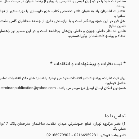
محصولات خود را در دو زبان فارسی و انگلیسی به بیش از پانصد عنوان در بیست سال اخیر
برساند.
انتشارات اطمینان راد به عنوان ناشر تخصصی کتاب های داروسازی با بهره مندی از تجارب
اساتید و
اهلِ فن در این حوزه پیشگام است و با نیازسنجی دقیق از جامعه مخاطبان گامی مثبت در
تامین منابع
علمی مد نظر دانش جویان و دانش پژوهان برداشته است و در این مسیر نیز راهنمایی،
انتقاد و پیشنهادات شما را پذیرا هستیم.
* ثبت نظرات و پیشنهادات و انتقادات *
برای ثبت نظرات، پیشنهادات و انتقادات خود می توانید با شماره های دفتر انتشارات تماس
حاصل فرمایید.
همچنین امکان ارسال ایمیل نیز میسر می باشد .
etminanpublication@yahoo.com
تماس با ما
1) دفتر مرکزی: تهران، ضلع جنوبشرقی میدان انقلاب، ساختمان مترجمان،پلاک 17،واحد
منفی یک
تلفن واحد فروش: 02166959281 - 02166979902