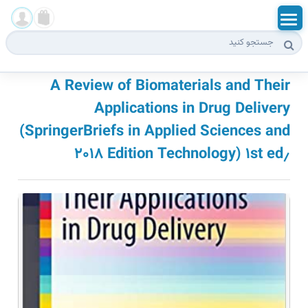
بخش آزمون ها
ورود
A Review of Biomaterials and Their
Applications in Drug Delivery
ثبت نام
(SpringerBriefs in Applied Sciences and
Technology) ۱st ed٫ ۲۰۱۸ Edition