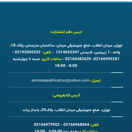
درس دفتر انتشارات:
آ
تهران، میدان انقلاب، ضلع جنوبشرقی میدان، ساختمان مترجمان، پلاک 18،
واحد -1 زیرزمین، کدپستی 1314653347 -
تلفن:
02192005592 -
02166959281- 02166482639 -
ساعات کاری:
شنبه تا چهارشنبه
8:00 - 18:00
ایمیل:
etminanpublication@yahoo.com
آدرس کتابفروشی:
تهران، ضلع جنوبشرقی میدان انقلاب، پلاک20، پاساژ بیات
تلفن:
02166968064 - 02166979902
ساعات کاری:
همه روزه 09:00 الی 19:00