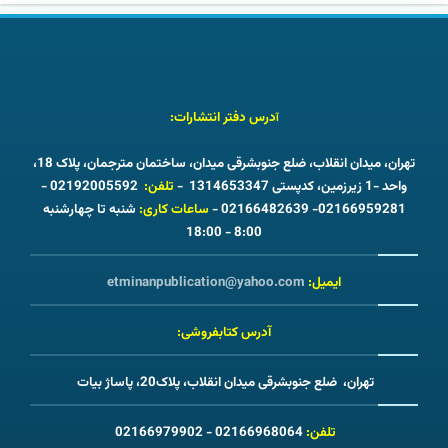
درس دفتر انتشارات:
آ
تهران، میدان انقلاب، ضلع جنوبشرقی میدان، ساختمان مترجمان، پلاک 18،
واحد -1 زیرزمین، کدپستی 1314653347 -
تلفن:
02192005592 -
02166959281- 02166482639 -
ساعات کاری:
شنبه تا چهارشنبه
8:00 - 18:00
ایمیل:
etminanpublication@yahoo.com
آدرس کتابفروشی:
تهران، ضلع جنوبشرقی میدان انقلاب، پلاک20، پاساژ بیات
تلفن:
02166968064 - 02166979902