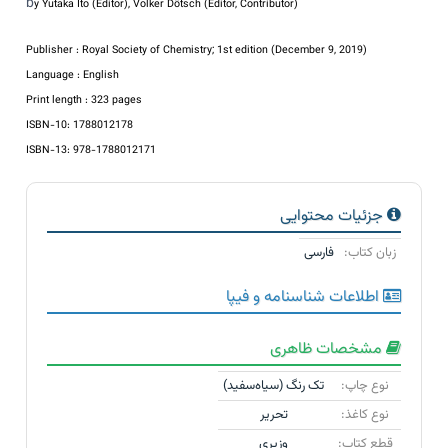
b
y Yutaka Ito (Editor), Volker Dötsch (Editor, Contributor)
Publisher : Royal Society of Chemistry; 1st edition (December 9, 2019)
Language : English
Print length : 323 pages
ISBN-10: 1788012178
ISBN-13: 978-1788012171
جزئیات محتوایی
زبان کتاب:
فارسی
اطلاعات شناسنامه و فیپا
مشخصات ظاهری
نوع چاپ:
تک رنگ (سیاه‌سفید)
نوع کاغذ:
تحریر
قطع کتاب:
وزیری