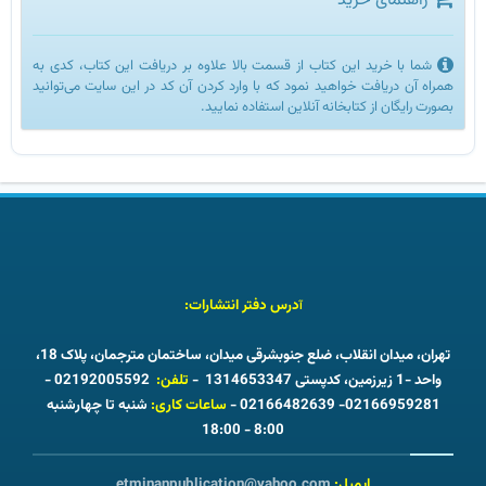
راهنمای خرید
شما با خرید این کتاب از قسمت بالا علاوه بر دریافت این کتاب، کدی به
همراه آن دریافت خواهید نمود که با وارد کردن آن کد در این سایت می‌توانید
بصورت رایگان از کتابخانه آنلاین استفاده نمایید.
درس دفتر انتشارات:
آ
تهران، میدان انقلاب، ضلع جنوبشرقی میدان، ساختمان مترجمان، پلاک 18،
واحد -1 زیرزمین، کدپستی 1314653347 -
تلفن:
02192005592 -
02166959281- 02166482639 -
ساعات کاری:
شنبه تا چهارشنبه
8:00 - 18:00
ایمیل:
etminanpublication@yahoo.com