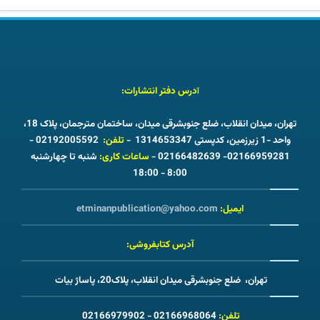
درس دفتر انتشارات:
آ
تهران، میدان انقلاب، ضلع جنوبشرقی میدان، ساختمان مترجمان، پلاک 18،
02192005592 -
تلفن:
واحد -1 زیرزمین، کدپستی 1314653347 -
شنبه تا چهارشنبه
ساعات کاری:
02166959281- 02166482639 -
8:00 - 18:00
etminanpublication@yahoo.com
ایمیل:
آدرس کتابفروشی:
تهران، ضلع جنوبشرقی میدان انقلاب، پلاک20، پاساژ بیات
02166968064 - 02166979902
تلفن: