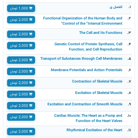
کفصل ی
۱.
1,000 تومان
Functional Organization of the Human Body and
۲.
2,000 تومان
Control of the “Internal Environment”
The Cell and Its Functions
۳.
2,000 تومان
Genetic Control of Protein Synthesis, Cell
۴.
2,000 تومان
Function, and Cell Reproduction
Transport of Substances through Cell Membranes
۵.
2,000 تومان
Membrane Potentials and Action Potentials
۶.
2,000 تومان
Contraction of Skeletal Muscle
۷.
2,000 تومان
Excitation of Skeletal Muscle
۸.
2,000 تومان
Excitation and Contraction of Smooth Muscle
۹.
2,000 تومان
Cardiac Muscle; The Heart as a Pump and
۱۰.
2,000 تومان
Function of the Heart Valves
Rhythmical Excitation of the Heart
۱۱.
2,000 تومان