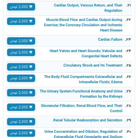
Cardiac Output, Venous Return, and Their
۲۱.
2,000 تومان
Regulation
Muscle Blood Flow and Cardiac Output during
۲۲.
2,000 تومان
Exercise; the Coronary Circulation and Ischemic
Heart Disease
Cardiac Failure
۲۳.
2,000 تومان
Heart Valves and Heart Sounds; Valvular and
۲۴.
2,000 تومان
Congenital Heart Defects
Circulatory Shock and Its Treatment
۲۵.
2,000 تومان
The Body Fluid Compartments Extracellular and
۲۶.
2,000 تومان
Intracellular Fluids; Edema
The Urinary System Functional Anatomy and Urine
۲۷.
2,000 تومان
Formation by the Kidneys
Glomerular Filtration, Renal Blood Flow, and Their
۲۸.
2,000 تومان
Control
Renal Tubular Reabsorption and Secretion
۲۹.
2,000 تومان
Urine Concentration and Dilution; Regulation of
۳۰.
2,000 تومان
Extracellular Fluid Osmolarity and Sodium