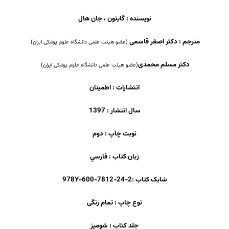
نویسنده : گایتون ، جان هال
مترجم : دکتر اصغر قاسمی
(عضو هیئت علمی دانشگاه علوم پزشکی ایران)
دکتر مسلم محمدی
(عضو هیئت علمی دانشگاه علوم پزشکی ایران)
انتشارات : اطمینان
سال انتشار : 1397
نوبت چاپ : دوم
زبان کتاب : فارسي
شابک کتاب :2-24-7812-600-978Y
نوع چاپ : تمام رنگی
جلد کتاب : شومیز