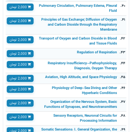
Pulmonary Circulation, Pulmonary Edema, Pleural
۴۰.
2,000 تومان
Fluid
Principles of Gas Exchange; Diffusion of Oxygen
۴۱.
2,000 تومان
and Carbon Dioxide through the Respiratory
Membrane
Transport of Oxygen and Carbon Dioxide in Blood
۴۲.
2,000 تومان
and Tissue Fluids
Regulation of Respiration
۴۳.
2,000 تومان
Respiratory Insufficiency—Pathophysiology,
۴۴.
2,000 تومان
Diagnosis, Oxygen Therapy
Aviation, High Altitude, and Space Physiology
۴۵.
2,000 تومان
Physiology of Deep-Sea Diving and Other
۴۶.
2,000 تومان
Hyperbaric Conditions
Organization of the Nervous System, Basic
۴۷.
2,000 تومان
Functions of Synapses, and Neurotransmitters
Sensory Receptors, Neuronal Circuits for
۴۸.
2,000 تومان
Processing Information
Somatic Sensations: I. General Organization, the
۴۹.
2,000 تومان