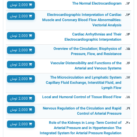
The Normal Electrocardiogram
۱۲.
2,000 تومان
Electrocardiographic Interpretation of Cardiac
۱۳.
2,000 تومان
Muscle and Coronary Blood Flow Abnormalities:
Vectorial Analysis
Cardiac Arrhythmias and Their
۱۴.
2,000 تومان
Electrocardiographic Interpretation
Overview of the Circulation; Biophysics of
۱۵.
2,000 تومان
Pressure, Flow, and Resistance
Vascular Distensibility and Functions of the
۱۶.
2,000 تومان
Arterial and Venous Systems
The Microcirculation and Lymphatic System
۱۷.
2,000 تومان
Capillary Fluid Exchange, Interstitial Fluid, and
Lymph Flow
Local and Humoral Control of Tissue Blood Flow
۱۸.
2,000 تومان
Nervous Regulation of the Circulation and Rapid
۱۹.
2,000 تومان
Control of Arterial Pressure
Role of the Kidneys in Long-Term Control of
۲۰.
2,000 تومان
Arterial Pressure and in Hypertension The
Integrated System for Arterial Pressure Regulation