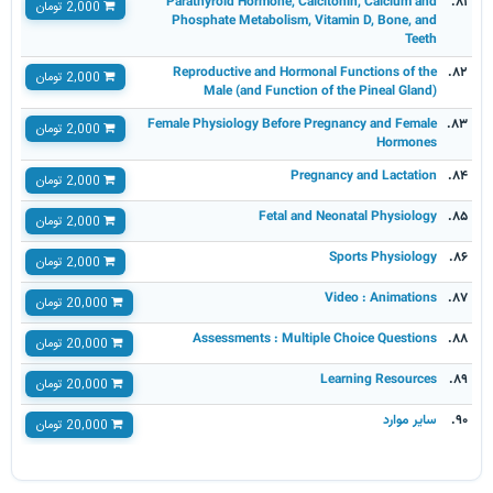
Parathyroid Hormone, Calcitonin, Calcium and
۸۱.
2,000 تومان
Phosphate Metabolism, Vitamin D, Bone, and
Teeth
Reproductive and Hormonal Functions of the
۸۲.
2,000 تومان
Male (and Function of the Pineal Gland)
Female Physiology Before Pregnancy and Female
۸۳.
2,000 تومان
Hormones
Pregnancy and Lactation
۸۴.
2,000 تومان
Fetal and Neonatal Physiology
۸۵.
2,000 تومان
Sports Physiology
۸۶.
2,000 تومان
Video : Animations
۸۷.
20,000 تومان
Assessments : Multiple Choice Questions
۸۸.
20,000 تومان
Learning Resources
۸۹.
20,000 تومان
سایر موارد
۹۰.
20,000 تومان