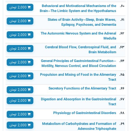
Behavioral and Motivational Mechanisms of the
۶۰.
2,000 تومان
Brain—The Limbic System and the Hypothalamus
States of Brain Activity—Sleep, Brain Waves,
۶۱.
2,000 تومان
Epilepsy, Psychoses, and Dementia
The Autonomic Nervous System and the Adrenal
۶۲.
2,000 تومان
Medulla
Cerebral Blood Flow, Cerebrospinal Fluid, and
۶۳.
2,000 تومان
Brain Metabolism
General Principles of Gastrointestinal Function—
۶۴.
2,000 تومان
Motility, Nervous Control, and Blood Circulation
Propulsion and Mixing of Food in the Alimentary
۶۵.
2,000 تومان
Tract
Secretory Functions of the Alimentary Tract
۶۶.
2,000 تومان
Digestion and Absorption in the Gastrointestinal
۶۷.
2,000 تومان
Tract
Physiology of Gastrointestinal Disorders
۶۸.
2,000 تومان
Metabolism of Carbohydrates and Formation of
۶۹.
2,000 تومان
Adenosine Triphosphate