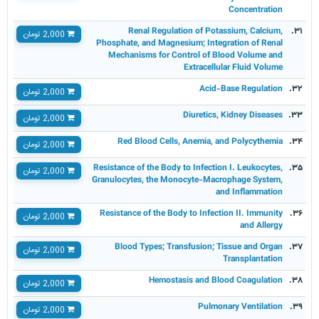
Concentration
Renal Regulation of Potassium, Calcium,
۳۱.
2,000 تومان
Phosphate, and Magnesium; Integration of Renal
Mechanisms for Control of Blood Volume and
Extracellular Fluid Volume
Acid-Base Regulation
۳۲.
2,000 تومان
Diuretics, Kidney Diseases
۳۳.
2,000 تومان
Red Blood Cells, Anemia, and Polycythemia
۳۴.
2,000 تومان
Resistance of the Body to Infection I. Leukocytes,
۳۵.
2,000 تومان
Granulocytes, the Monocyte-Macrophage System,
and Inflammation
Resistance of the Body to Infection II. Immunity
۳۶.
2,000 تومان
and Allergy
Blood Types; Transfusion; Tissue and Organ
۳۷.
2,000 تومان
Transplantation
Hemostasis and Blood Coagulation
۳۸.
2,000 تومان
Pulmonary Ventilation
۳۹.
2,000 تومان