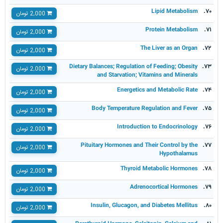
Lipid Metabolism
۷۰.
2,000 تومان
Protein Metabolism
۷۱.
2,000 تومان
The Liver as an Organ
۷۲.
2,000 تومان
Dietary Balances; Regulation of Feeding; Obesity
۷۳.
2,000 تومان
and Starvation; Vitamins and Minerals
Energetics and Metabolic Rate
۷۴.
2,000 تومان
Body Temperature Regulation and Fever
۷۵.
2,000 تومان
Introduction to Endocrinology
۷۶.
2,000 تومان
Pituitary Hormones and Their Control by the
۷۷.
2,000 تومان
Hypothalamus
Thyroid Metabolic Hormones
۷۸.
2,000 تومان
Adrenocortical Hormones
۷۹.
2,000 تومان
Insulin, Glucagon, and Diabetes Mellitus
۸۰.
2,000 تومان