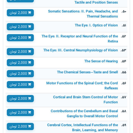
Tactile and Position Senses
Somatic Sensations: II. Pain, Headache, and
۵۰.
2,000 تومان
Thermal Sensations
The Eye: I. Optics of Vision
۵۱.
2,000 تومان
The Eye: II. Receptor and Neural Function of the
۵۲.
2,000 تومان
Retina
The Eye: III. Central Neurophysiology of Vision
۵۳.
2,000 تومان
The Sense of Hearing
۵۴.
2,000 تومان
The Chemical Senses—Taste and Smell
۵۵.
2,000 تومان
Motor Functions of the Spinal Cord; the Cord
۵۶.
2,000 تومان
Reflexes
Cortical and Brain Stem Control of Motor
۵۷.
2,000 تومان
Function
Contributions of the Cerebellum and Basal
۵۸.
2,000 تومان
Ganglia to Overall Motor Control
Cerebral Cortex, Intellectual Functions of the
۵۹.
2,000 تومان
Brain, Learning, and Memory