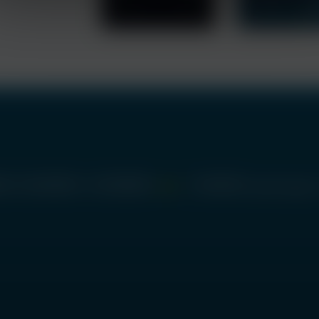
تلفن:
02192005592 - 02166959281- 02166482639 -