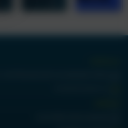
درس دفتر انتشارات:
آ
تهران، میدان انقلاب، ضلع جنوبشرقی میدان، ساختمان مترجمان، پلاک 18، واحد -1 زیرزمین، کدپستی 1314653347 -
ایمیل:
etminanpublication@yahoo.com
آدرس کتابفروشی:
تهران، ضلع جنوبشرقی میدان انقلاب، پلاک20، پاساژ بیات