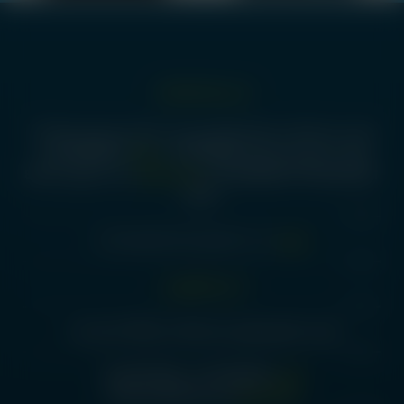
درس دفتر انتشارات:
آ
تهران، میدان انقلاب، ضلع جنوبشرقی میدان، ساختمان مترجمان، پلاک 18،
واحد -1 زیرزمین، کدپستی 1314653347 -
تلفن:
02192005592 -
02166959281- 02166482639 -
ساعات کاری:
شنبه تا چهارشنبه 8:00
- 18:00
ایمیل:
etminanpublication@yahoo.com
آدرس کتابفروشی:
تهران، ضلع جنوبشرقی میدان انقلاب، پلاک20، پاساژ بیات
تلفن:
02166968064 - 02166979902
ساعات کاری:
همه روزه 09:00 الی 19:00