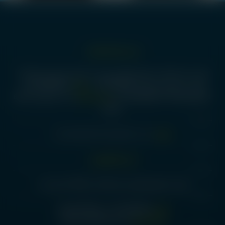
درس دفتر انتشارات:
آ
تهران، میدان انقلاب، ضلع جنوبشرقی میدان، ساختمان مترجمان، پلاک 18،
واحد -1 زیرزمین، کدپستی 1314653347 -
تلفن:
02192005592 -
02166959281- 02166482639 -
ساعات کاری:
شنبه تا چهارشنبه 8:00
- 18:00
ایمیل:
etminanpublication@yahoo.com
آدرس کتابفروشی:
تهران، ضلع جنوبشرقی میدان انقلاب، پلاک20، پاساژ بیات
تلفن:
02166968064 - 02166979902
ساعات کاری:
همه روزه 09:00 الی 19:00