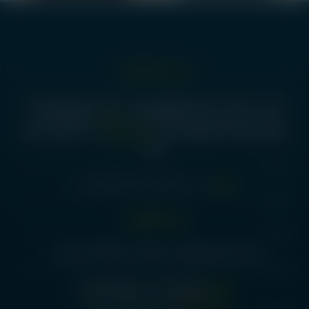
درس دفتر انتشارات:
آ
تهران، میدان انقلاب، ضلع جنوبشرقی میدان، ساختمان مترجمان، پلاک 18،
واحد -1 زیرزمین، کدپستی 1314653347 -
تلفن:
02192005592 -
02166959281- 02166482639 -
ساعات کاری:
شنبه تا چهارشنبه 8:00
- 18:00
ایمیل:
etminanpublication@yahoo.com
آدرس کتابفروشی:
تهران، ضلع جنوبشرقی میدان انقلاب، پلاک20، پاساژ بیات
تلفن:
02166968064 - 02166979902
ساعات کاری:
همه روزه 09:00 الی 19:00