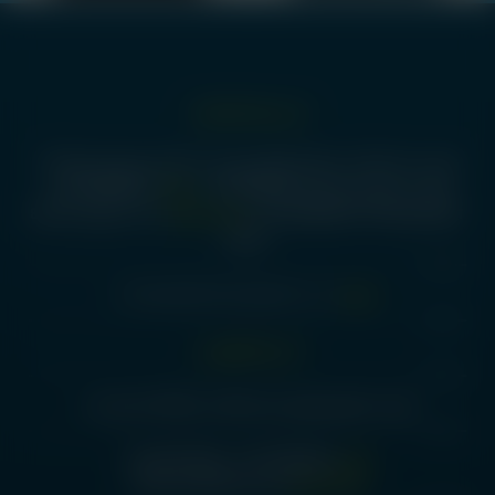
درس دفتر انتشارات:
آ
تهران، میدان انقلاب، ضلع جنوبشرقی میدان، ساختمان مترجمان، پلاک 18،
واحد -1 زیرزمین، کدپستی 1314653347 -
تلفن:
02192005592 -
02166959281- 02166482639 -
ساعات کاری:
شنبه تا چهارشنبه 8:00
- 18:00
ایمیل:
etminanpublication@yahoo.com
آدرس کتابفروشی:
تهران، ضلع جنوبشرقی میدان انقلاب، پلاک20، پاساژ بیات
تلفن:
02166968064 - 02166979902
ساعات کاری:
همه روزه 09:00 الی 19:00